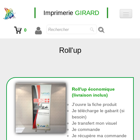
Imprimerie
GIRARD
0
Accueil
Nos produits
Roll'up
e-boutique
Autocollant
Roll'up économique
(livraison inclus)
J'ouvre la fiche produit
Je télécharge le gabarit (si
besoin)
Je transfert mon visuel
Je commande
Je récupère ma commande